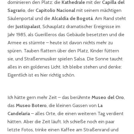
dominieren den Platz: die
Kathedrale
mit der
Capilla del
Sagrario
, der
Capitolio Nacional
mit seinem mächtigen
Säulenportal und die
Alcaldía de Bogotá
. Am Rand steht
der
Justizpalast
, Schauplatz dramatischer Ereignisse im
Jahr 1985, als Guerilleros das Gebäude besetzten und die
Armee es stürmte – heute ist davon nichts mehr zu
spüren. Tauben flattern über den Platz, Kinder füttern
sie, und Straßenmusiker spielen Salsa. Die Sonne taucht
alles in ein goldenes Licht. Ich bleibe stehen und denke:
Eigentlich ist es hier richtig schön.
Ich hätte gern mehr Zeit – das berühmte
Museo del Oro
,
das
Museo Botero
, die kleinen Gassen von
La
Candelaria
– alles Orte, die einen weiteren Tag verdient
hätten. Aber die Zeit läuft. Ich schieße noch ein paar
letzte Fotos, trinke einen Kaffee am Straßenrand und