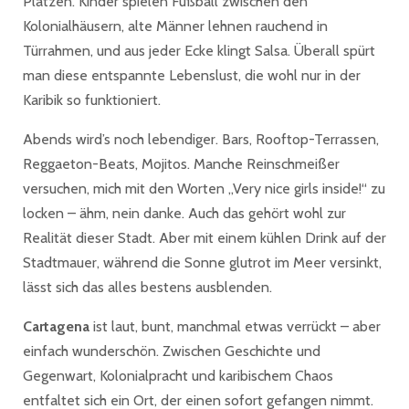
Plätzen. Kinder spielen Fußball zwischen den
Kolonialhäusern, alte Männer lehnen rauchend in
Türrahmen, und aus jeder Ecke klingt Salsa. Überall spürt
man diese entspannte Lebenslust, die wohl nur in der
Karibik so funktioniert.
Abends wird’s noch lebendiger. Bars, Rooftop-Terrassen,
Reggaeton-Beats, Mojitos. Manche Reinschmeißer
versuchen, mich mit den Worten „Very nice girls inside!“ zu
locken – ähm, nein danke. Auch das gehört wohl zur
Realität dieser Stadt. Aber mit einem kühlen Drink auf der
Stadtmauer, während die Sonne glutrot im Meer versinkt,
lässt sich das alles bestens ausblenden.
Cartagena
ist laut, bunt, manchmal etwas verrückt – aber
einfach wunderschön. Zwischen Geschichte und
Gegenwart, Kolonialpracht und karibischem Chaos
entfaltet sich ein Ort, der einen sofort gefangen nimmt.