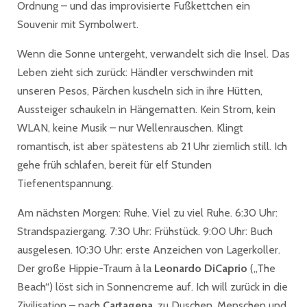
Ordnung – und das improvisierte Fußkettchen ein
Souvenir mit Symbolwert.
Wenn die Sonne untergeht, verwandelt sich die Insel. Das
Leben zieht sich zurück: Händler verschwinden mit
unseren Pesos, Pärchen kuscheln sich in ihre Hütten,
Aussteiger schaukeln in Hängematten. Kein Strom, kein
WLAN, keine Musik – nur Wellenrauschen. Klingt
romantisch, ist aber spätestens ab 21 Uhr ziemlich still. Ich
gehe früh schlafen, bereit für elf Stunden
Tiefenentspannung.
Am nächsten Morgen: Ruhe. Viel zu viel Ruhe. 6:30 Uhr:
Strandspaziergang. 7:30 Uhr: Frühstück. 9:00 Uhr: Buch
ausgelesen. 10:30 Uhr: erste Anzeichen von Lagerkoller.
Der große Hippie-Traum à la
Leonardo DiCaprio
(„The
Beach“) löst sich in Sonnencreme auf. Ich will zurück in die
Zivilisation – nach
Cartagena
, zu Duschen, Menschen und