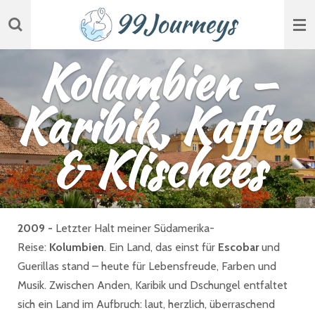
Zum
Hauptinhalt
springen
Kolumbien –
Karibik, Kaffee
& Klischees
2009 -
Letzter Halt meiner Südamerika-
Reise:
Kolumbien
. Ein Land, das einst für
Escobar
und
Guerillas stand – heute für Lebensfreude, Farben und
Musik. Zwischen Anden, Karibik und Dschungel entfaltet
sich ein Land im Aufbruch: laut, herzlich, überraschend