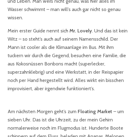
und Leben. Man weiß nicht genau, was hier alles im
Wasser schwimmt – man will’s auch gar nicht so genau
wissen.
Mein erster Guide nennt sich
Mr. Lovely
. Und das ist kein
Witz – so steht’s auch auf seinem Namensschild. Der
Mann ist cooler als die Klimaanlage im Bus. Mit ihm
tuckern wir durch die Gegend, besuchen eine Familie, die
aus Kokosnüssen Bonbons macht (superlecker,
superzahnklebrig) und eine Werkstatt, in der Reispapier
noch per Hand hergestellt wird. Alles wirkt ein bisschen
improvisiert, aber irgendwie funktioniert’s.
Am nächsten Morgen geht’s zum
Floating Market
– um
sieben Uhr. Das ist die Uhrzeit, zu der mein Gehirn
normalerweise noch im Flugmodus ist. Hunderte Boote
schippern auf dem Fluss, beladen mit Ananas, Melonen,