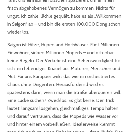
fährt uns einfach ein bisschen spazieren, um an mein
frisch abgehobenes Vermögen zu kommen. Nichts für
ungut. Ich zahle, lächle gequält, hake es als „Willkommen
in Saigon“ ab – und bin die ersten 100.000 Dong schon
wieder los.
Saigon ist Hitze, Hupen und Hochhäuser. Fünf Millionen
Einwohner, sieben Millionen Mopeds – und offenbar
keine Regeln. Der
Verkehr
ist eine Sehenswürdigkeit für
sich: ein lebendiges Knäuel aus Motoren, Menschen und
Mut. Für uns Europäer wirkt das wie ein orchestriertes
Chaos ohne Dirigenten. Herausfordernd wird es
spätestens dann, wenn man die Straße überqueren will.
Eine Lücke suchen? Zwecklos. Es gibt keine. Der Trick
lautet: langsam losgehen, gleichmäßiges Tempo halten
und darauf vertrauen, dass die Mopeds wie Wasser vor
und hinter einem vorbeifließen. Idealerweise klemmt