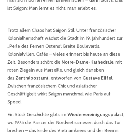
man sich noch an einen Einheimischen – dann läuft’s. Das
ist Saigon: Man lernt es nicht, man erlebt es.
Trotz allem Chaos hat Saigon Stil. Unter französischer
Kolonialherrschaft wächst die Stadt im 19. Jahrhundert zur
„Perle des Fernen Ostens“. Breite Boulevards,
Kolonialvillen, Cafés – vieles erinnert bis heute an diese
Zeit. Besonders schön: die
Notre-Dame-Kathedrale
, mit
roten Ziegeln aus Marseille, und gleich daneben
das
Zentralpostamt
, entworfen von
Gustave Eiffel
.
Zwischen französischem Chic und asiatischer
Geschäftigkeit wirkt Saigon manchmal wie Paris auf
Speed.
Ein Stück Geschichte gibt’s im
Wiedervereinigungspalast
,
wo 1975 die Panzer der Nordvietnamesen durch das Tor
brechen – das Ende des Vietnamkriegs und der Beginn