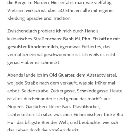
die Berge im Norden. Hier erfährt man, wie vielfältig
Vietnam wirklich ist: über 50 Ethnien, alle mit eigener
Kleidung, Sprache und Tradition.
Zwischendurch probiere ich mich durch Hanois
kulinarisches Straßenchaos:
Banh Mi
,
Pho
,
Eiskaffee mit
gesüßter Kondensmilch
, irgendwas Frittiertes, das
vermutlich einmal geschwommen ist. Ich weiß es nicht
genau – aber es schmeckt.
Abends lande ich im
Old Quarter
, dem Altstadtviertel,
wo jede Straße nach dem verkauft, was sie früher mal
anbot: Seidenstraße, Zuckergasse, Schmiedegasse. Heute
ist alles durcheinander – und genau das macht’s aus.
Mopeds, Garküchen, kleine Bars, Plastikhocker,
Lichterketten. Ich sitze zwischen Einheimischen, trinke
Bia
Hoi
, das billigste Bier der Welt, und beobachte, wie sich
das Leben durch die Straßen drückt.