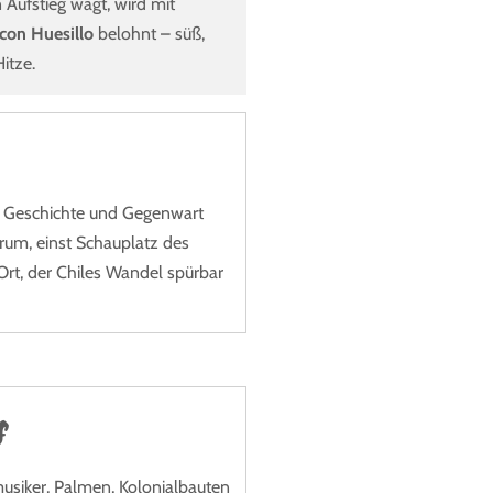
Aufstieg wagt, wird mit
con Huesillo
belohnt – süß,
Hitze.
ür Geschichte und Gegenwart
rum, einst Schauplatz des
Ort, der Chiles Wandel spürbar
s
musiker, Palmen, Kolonialbauten