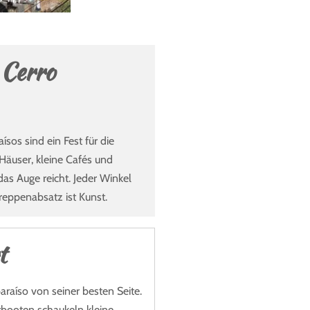
 Cerro
sos sind ein Fest für die
 Häuser, kleine Cafés und
 das Auge reicht. Jeder Winkel
Treppenabsatz ist Kunst.
t
araíso von seiner besten Seite.
rbooten schaukeln kleine