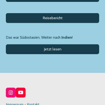
Reisebericht
Das war Südostasien. Weiter nach
Indien
!
Jetzt lesen
I
Y
n
o
s
u
Impressum
-
Kontakt